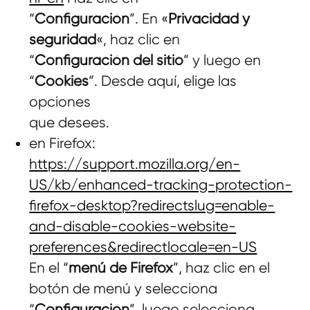
“
Configuración
”. En «
Privacidad y
seguridad
«, haz clic en
“
Configuración del sitio
” y luego en
“
Cookies
”. Desde aquí, elige las
opciones
que desees.
en Firefox:
https://support.mozilla.org/en-
US/kb/enhanced-tracking-protection-
firefox-desktop?redirectslug=enable-
and-disable-cookies-website-
preferences&redirectlocale=en-US
En el “
menú de Firefox
”, haz clic en el
botón de menú y selecciona
“
Configuración
”, luego selecciona