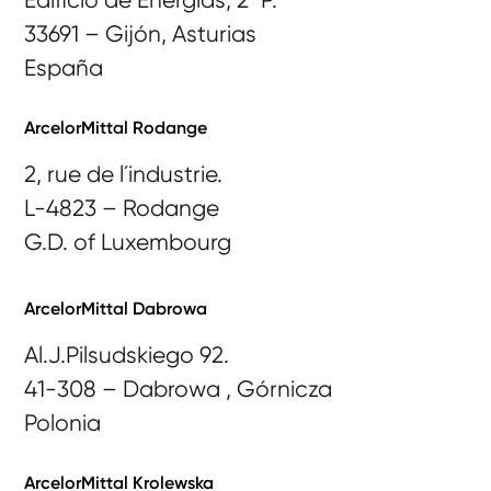
Edificio de Energías, 2ª P.
33691 – Gijón, Asturias
España
ArcelorMittal Rodange
2, rue de l´industrie.
L-4823 – Rodange
G.D. of Luxembourg
ArcelorMittal Dabrowa
Al.J.Pilsudskiego 92.
41-308 – Dabrowa , Górnicza
Polonia
ArcelorMittal Krolewska