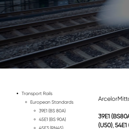
Transport Rails
ArcelorMitt
European Standards
39E1 (BS 80A)
39E1 (BS80
45E1 (BS 90A)
(U50)
,
54E1 
45E3 (RN45)