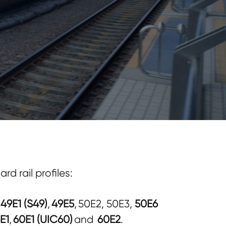
d rail profiles:
,
49E1 (S49)
,
49E5
, 50E2, 50E3,
50E6
E1
,
60E1 (UIC60)
and
60E2
.