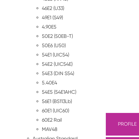
46E2 (U33)
49E1 (S49)
4.90E5
50E2 (50EB-T)
50E6 (U50)
54E1 (UIC54)
54E2 (UIC54E)
54E3 (DIN S54)
5.40E4
54E5 (54E1AHC)
56E1 (BS113Lb)
60E1 (UIC60)
60E2 Rail
PROFILE
MAV48
Australian Standard