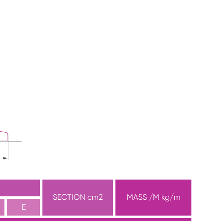
SECTION cm2
MASS /M kg/m
E