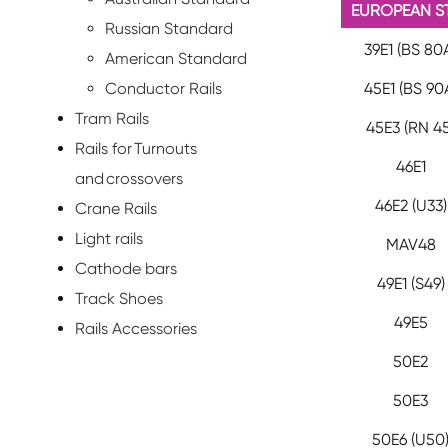
EUROPEAN 
Russian Standard
39E1 (BS 80
American Standard
Conductor Rails
45E1 (BS 90
Tram Rails
45E3 (RN 45
Rails for Turnouts
46E1
and crossovers
46E2 (U33)
Crane Rails
Light rails
MAV48
Cathode bars
49E1 (S49)
Track Shoes
49E5
Rails Accessories
50E2
50E3
50E6 (U50