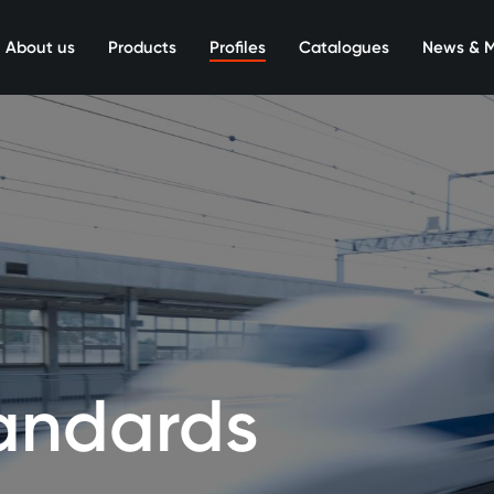
About us
Products
Profiles
Catalogues
News & 
andards