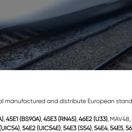
al manufactured and distribute European standar
A)
,
45E1 (BS90A)
,
45E3 (RN45)
,
46E2 (U33)
, MAV48
(UIC54)
,
54E2 (UIC54E)
,
54E3 (S54)
,
54E4
,
54E5
,
56