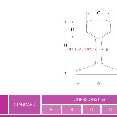
DIMENSIONS (mm)
STANDARD
H
B
C
D