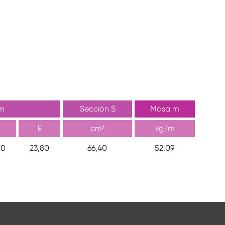
m
Sección S
Masa m
E
cm²
kg/m
10
23,80
66,40
52,09