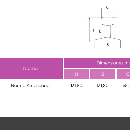
Dimensiones m
Norma
H
B
C
Norma Americana
131,80
131,80
65,