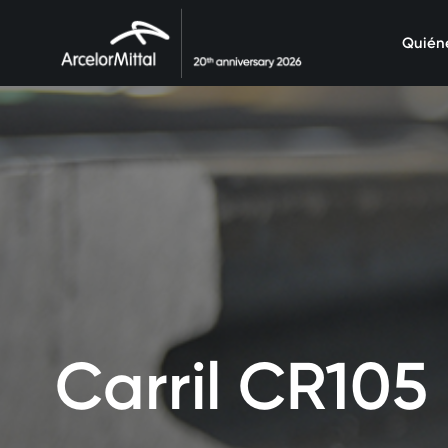
Quién
Carril CR105