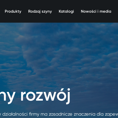
Produkty
Rodzaj szyny
Katalogi
Nowości i media
y rozwój
ziałalności firmy ma zasadnicze znaczenia dla zapew