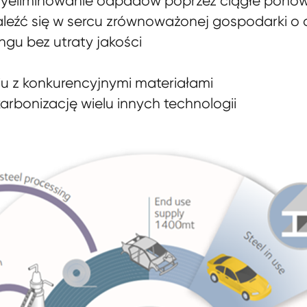
t wyeliminowanie odpadów poprzez ciągłe pono
znaleźć się w sercu zrównoważonej gospodarki o
ngu bez utraty jakości
u z konkurencyjnymi materiałami
arbonizację wielu innych technologii