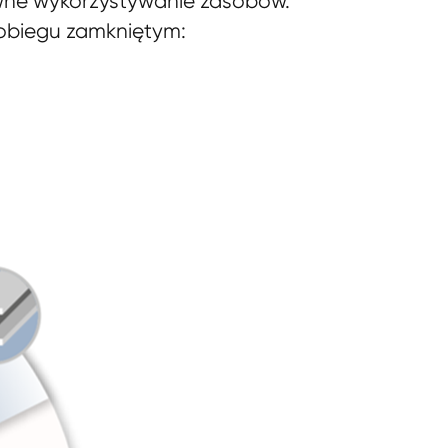
wne wykorzystywanie zasobów.
 obiegu zamkniętym: