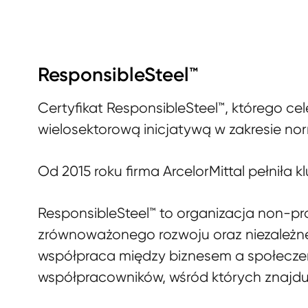
ResponsibleSteel™
Certyfikat ResponsibleSteel™, którego cel
wielosektorową inicjatywą w zakresie norm
Od 2015 roku firma ArcelorMittal pełniła
ResponsibleSteel™ to organizacja non-p
zrównoważonego rozwoju oraz niezależneg
współpraca między biznesem a społeczeń
współpracowników, wśród których znajdują