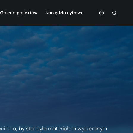
Galeria projektów
Narzędzia cyfrowe
nienia, by stal była materiałem wybieranym