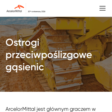
Ostrogi
przeciwpoślizgowe
gąsienic
ArcelorMittal jest głównym graczem w