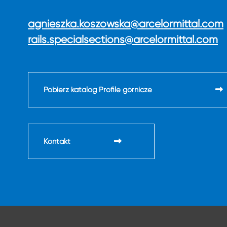
agnieszka.koszowska@arcelormittal.com
rails.specialsections@arcelormittal.com
Pobierz katalog Profile górnicze
Kontakt