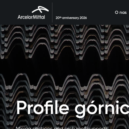
O nas
Profile górni
Mining sections and arch roof supports